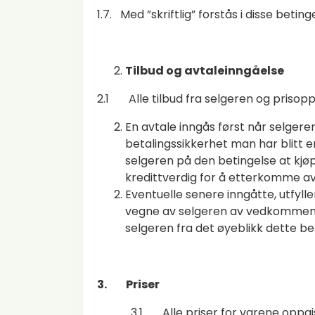
1.7. Med ”skriftlig” forstås i disse beti
Tilbud og avtaleinngåelse
2.1 Alle tilbud fra selgeren og prisopp
En avtale inngås først når selgeren
betalingssikkerhet man har blitt e
selgeren på den betingelse at kjøp
kredittverdig for å etterkomme avt
Eventuelle senere inngåtte, utfyll
vegne av selgeren av vedkommende
selgeren fra det øyeblikk dette bek
3. Priser
3.1 Alle priser for varene oppgis 