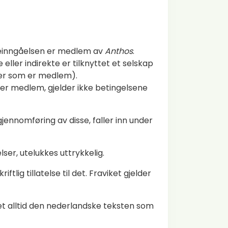
aleinngåelsen er medlem av
Anthos
.
ller indirekte er tilknyttet et selskap
per som er medlem).
n er medlem, gjelder ikke betingelsene
nnomføring av disse, faller inn under
er, utelukkes uttrykkelig.
tlig tillatelse til det. Fraviket gjelder
et alltid den nederlandske teksten som