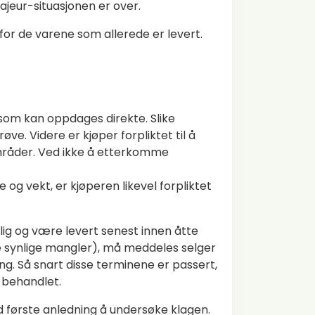
majeur-situasjonen er over.
for de varene som allerede er levert.
 som kan oppdages direkte. Slike
e. Videre er kjøper forpliktet til å
områder. Ved ikke å etterkomme
og vekt, er kjøperen likevel forpliktet
ig og være levert senest innen åtte
e synlige mangler), må meddeles selger
ing. Så snart disse terminene er passert,
r behandlet.
 første anledning å undersøke klagen.