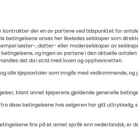
or kontrakter der en av partene ved tidspunktet for avt
 betingelsene anses her likeledes selskaper som direkte e
sempel søster-, datter- eller moderselskaper av selska
sse betingelsene, og ingen av partene i den aktuelle avtale
andles det da i strid med loven og opphavsretten.
og alle kjøpsavtaler som inngås med vedkommende, og gje
lser, blant annet kjøperens gjeldende generelle betingels
 disse betingelsene hvis selgeren har gitt uttrykkelig, skrif
betingelsene fins på et annet språk enn nederlandsk, er d
.