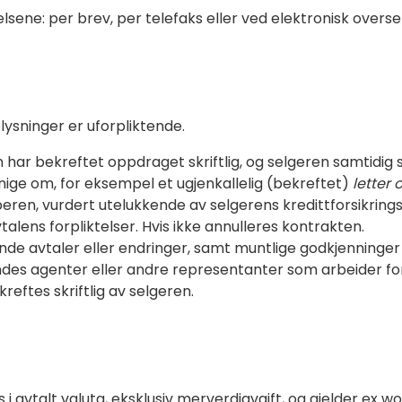
ngelsene: per brev, per telefaks eller ved elektronisk overs
lysninger er uforpliktende.
 har bekreftet oppdraget skriftlig, og selgeren samtidig s
nige om, for eksempel et ugjenkallelig (bekreftet)
letter 
eren, vurdert utelukkende av selgerens kredittforsikringss
alens forpliktelser. Hvis ikke annulleres kontrakten.
ende avtaler eller endringer, samt muntlige godkjenninger 
s agenter eller andre representanter som arbeider for 
reftes skriftlig av selgeren.
i avtalt valuta, eksklusiv merverdiavgift, og gjelder ex w