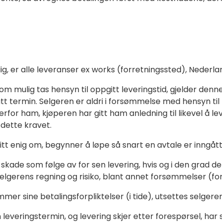
lig, er alle leveranser ex works (forretningssted), Ned
m mulig tas hensyn til oppgitt leveringstid, gjelder den
tt termin. Selgeren er aldri i forsømmelse med hensyn til 
rfor ham, kjøperen har gitt ham anledning til likevel å le
 dette kravet.
 enig om, begynner å løpe så snart en avtale er inngått 
skade som følge av for sen levering, hvis og i den grad d
lgerens regning og risiko, blant annet forsømmelser (for
r sine betalingsforpliktelser (i tide), utsettes selgerens
leveringstermin, og levering skjer etter forespørsel, har 