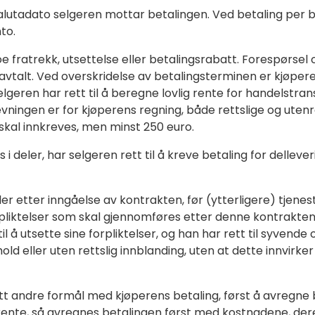
lutadato selgeren mottar betalingen. Ved betaling per
to.
e fratrekk, utsettelse eller betalingsrabatt. Forespørse
vtalt. Ved overskridelse av betalingsterminen er kjøpere
lgeren har rett til å beregne lovlig rente for handelstrans
evningen er for kjøperens regning, både rettslige og utenr
 skal innkreves, men minst 250 euro.
deler, har selgeren rett til å kreve betaling for dellever
er etter inngåelse av kontrakten, før (ytterligere) tjenes
pliktelser som skal gjennomføres etter denne kontrakten. 
l å utsette sine forpliktelser, og han har rett til syvende o
d eller uten rettslig innblanding, uten at dette innvirker 
tt andre formål med kjøperens betaling, først å avregne 
ente, så avregnes betalingen først med kostnadene, deret