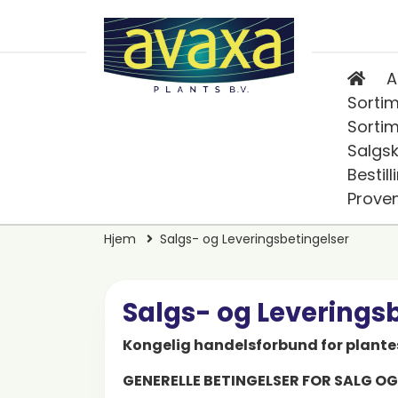
A
Sorti
Sortim
Salgs
Bestill
Prove
Hjem
Salgs- og Leveringsbetingelser
Salgs- og Leverings
Kongelig handelsforbund for plant
GENERELLE BETINGELSER FOR SALG O