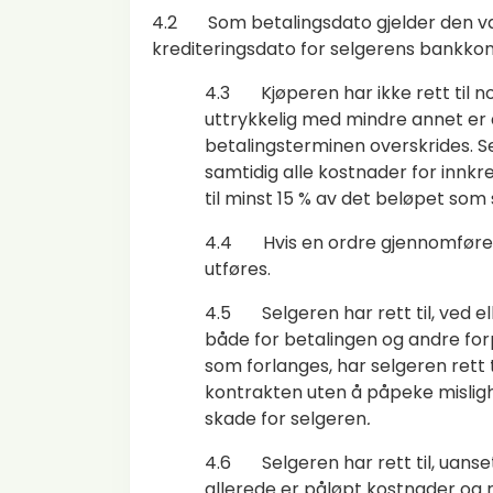
4.2 Som betalingsdato gjelder den va
krediteringsdato for selgerens bankkon
4.3 Kjøperen har ikke rett til no
uttrykkelig med mindre annet er a
betalingsterminen overskrides. Se
samtidig alle kostnader for innkr
til minst 15 % av det beløpet som
4.4 Hvis en ordre gjennomføres i 
utføres.
4.5 Selgeren har rett til, ved ell
både for betalingen og andre for
som forlanges, har selgeren rett ti
kontrakten uten å påpeke mislighol
skade for selgeren
.
4.6 Selgeren har rett til, uanse
allerede er påløpt kostnader og r