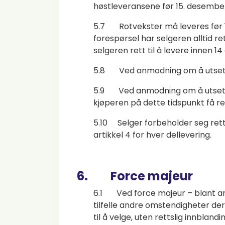
høstleveransene før 15. desember 
5.7 Rotvekster må leveres før 15.
forespørsel har selgeren alltid re
selgeren rett til å levere innen 14
5.8 Ved anmodning om å utsette 
5.9 Ved anmodning om å utsette vår
kjøperen på dette tidspunkt få r
5.10 Selger forbeholder seg retten
artikkel 4 for hver dellevering.
6. Force majeur
6.1 Ved force majeur – blant anne
tilfelle andre omstendigheter der
til å velge, uten rettslig innblan