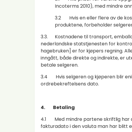
Incoterms 2010), med mindre annet
3.2 Hvis en eller flere av de ko
produktene, forbeholder selgeren
3.3. Kostnadene til transport, emballas
nederlandske statstjenesten for kontro
hagebruken] er for kjøpers regning. All
inngått, både direkte og indirekte, er u
betale selgeren.
3.4 Hvis selgeren og kjøperen blir enig
ordrebekreftelsens dato.
4. Betaling
4.1 Med mindre partene skriftlig har 
fakturadato i den valuta man har blitt 