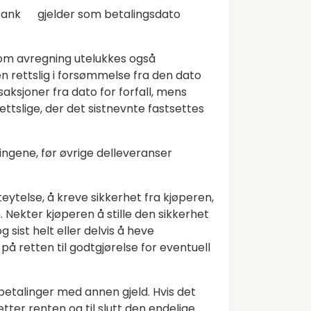
 bank gjelder som betalingsdato
l om avregning utelukkes også
n rettslig i forsømmelse fra den dato
aksjoner fra dato for forfall, mens
ettslige, der det sistnevnte fastsettes
ingene, før øvrige delleveranser
teytelse, å kreve sikkerhet fra kjøperen,
Nekter kjøperen å stille den sikkerhet
g sist helt eller delvis å heve
på retten til godtgjørelse for eventuell
betalinger med annen gjeld. Hvis det
ter renten og til slutt den endelige