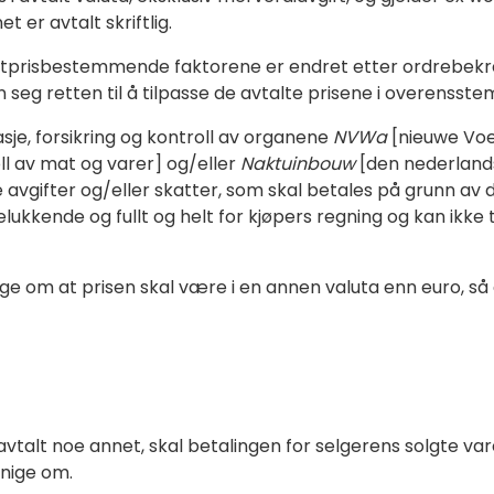
 er avtalt skriftlig.
stprisbestemmende faktorene er endret etter ordrebekre
 seg retten til å tilpasse de avtalte prisene i overenss
je, forsikring og kontroll av organene
NVWa
[nieuwe Voe
ll av mat og varer] og/eller
Naktuinbouw
[den nederlands
e avgifter og/eller skatter, som skal betales på grunn av 
telukkende og fullt og helt for kjøpers regning og kan ikk
e om at prisen skal være i en annen valuta enn euro, så 
avtalt noe annet, skal betalingen for selgerens solgte
enige om.