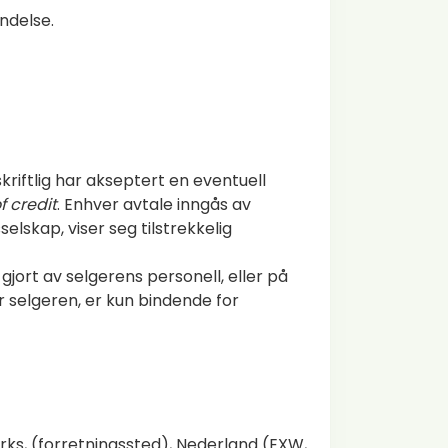
endelse.
kriftlig har akseptert en eventuell
of credit
. Enhver avtale inngås av
elskap, viser seg tilstrekkelig
gjort av selgerens personell, eller på
selgeren, er kun bindende for
orks, (forretningssted), Nederland (EXW,