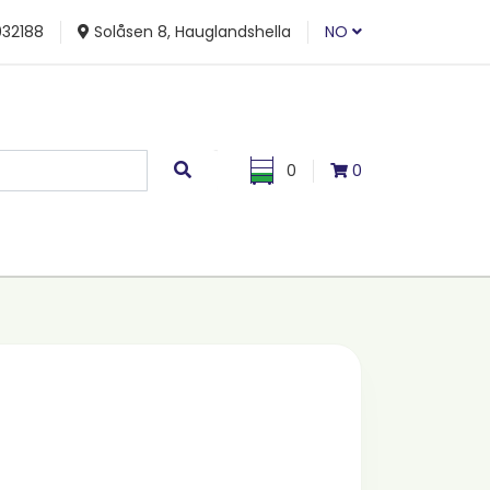
32188
Solåsen 8, Hauglandshella
NO
0
0