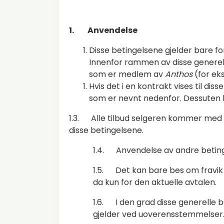
1. Anvendelse
Disse betingelsene gjelder bare f
Innenfor rammen av disse generelle
som er medlem av
Anthos
(for ek
Hvis det i en kontrakt vises til di
som er nevnt nedenfor. Dessuten h
1.3. Alle tilbud selgeren kommer med 
disse betingelsene.
1.4. Anvendelse av andre betinge
1.5. Det kan bare bes om fravik fra
da kun for den aktuelle avtalen.
1.6. I den grad disse generelle 
gjelder ved uoverensstemmelser