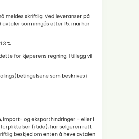
å meldes skriftlig. Ved leveranser på
d avtaler som inngås etter 15. mai har
 3 %.
te for kjøperens regning. I tillegg vil
betalings)betingelsene som beskrives i
, import- og eksporthindringer – eller i
rpliktelser (i tide), har selgeren rett
kriftlig beskjed om enten å heve avtalen