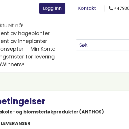
Logg Inn
Kontakt
+47930
ktuelt nå!
ment av hageplanter
ent av inneplanter
konsepter
Min Konto
ingsfrister for levering
nWinners®
betingelser
eskole- og blomsterløkprodukter (ANTHOS)
G LEVERANSER