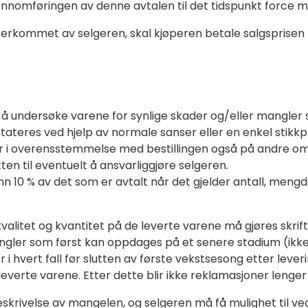
 gjennomføringen av denne avtalen til det tidspunkt force 
terkommet av selgeren, skal kjøperen betale salgsprisen 
til å undersøke varene for synlige skader og/eller mangler
eres ved hjelp av normale sanser eller en enkel stikkprøv
 er i overensstemmelse med bestillingen også på andre 
ten til eventuelt å ansvarliggjøre selgeren.
 10 % av det som er avtalt når det gjelder antall, mengde 
tet og kvantitet på de leverte varene må gjøres skriftl
angler som først kan oppdages på et senere stadium (ikk
i hvert fall før slutten av første vekstsesong etter lever
everte varene. Etter dette blir ikke reklamasjoner lenge
rivelse av mangelen, og selgeren må få mulighet til ved