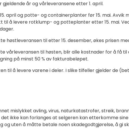
gjeldende år og vårleveransene etter 1. april.
 april og potte- og containerplanter før 15. mai. Avvik m
tt til å levere rotklump- og potteplanter etter 15. mai. Ve
 dager.
høstleveransen til etter 15. desember, økes prisen med
leveransen til høsten, blir alle kostnader for å få til det
egning på minst 50 % av fakturabeløpet.
 til å levere varene i deler. I slike tilfeller gjelder de (
t mislykket avling, virus, naturkatastrofer, streik, brann
 det ikke kan forlanges at selgeren kan etterkomme sine fo
ding og uten å måtte betale noen skadegodtgjørelse, å gi s