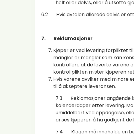
helt eller delvis, eller å utsette
6.2 Hvis avtalen allerede delvis er et
7. Reklamasjoner
Kjøper er ved levering forpliktet 
mangler er mangler som kan konstat
kontrollere at de leverte varene
kontrollplikten mister kjøperen ret
Hvis varene avviker med mindre enn
til å akseptere leveransen.
7.3 Reklamasjoner angående kvali
kalenderdager etter levering. M
umiddelbart ved oppdagelse, eller 
anses kjøperen å ha godkjent de l
7.4 Klagen må inneholde en besk